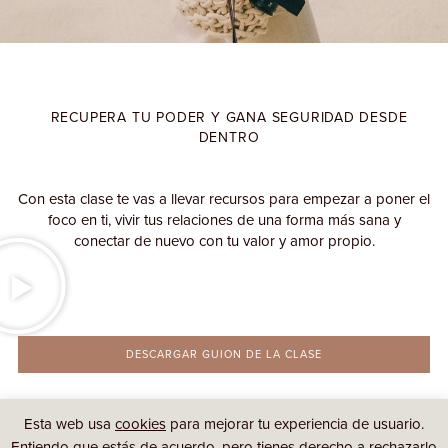
RECUPERA TU PODER Y GANA SEGURIDAD DESDE
DENTRO
Con esta clase te vas a llevar recursos para empezar a poner el
foco en ti, vivir tus relaciones de una forma más sana y
conectar de nuevo con tu valor y amor propio.
DESCARGAR GUION DE LA CLASE
Esta web usa
cookies
para mejorar tu experiencia de usuario.
INFO DE MI PROGRAMA SENTIRME
Entiendo que estás de acuerdo, pero tienes derecho a rechazarlo